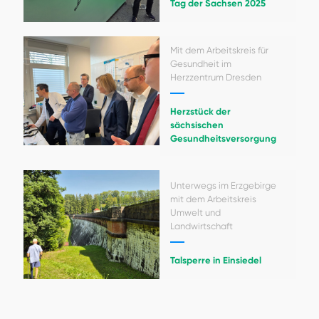
Tag der Sachsen 2025
Mit dem Arbeitskreis für
Gesundheit im
Herzzentrum Dresden
Herzstück der
sächsischen
Gesundheitsversorgung
Unterwegs im Erzgebirge
mit dem Arbeitskreis
Umwelt und
Landwirtschaft
Talsperre in Einsiedel