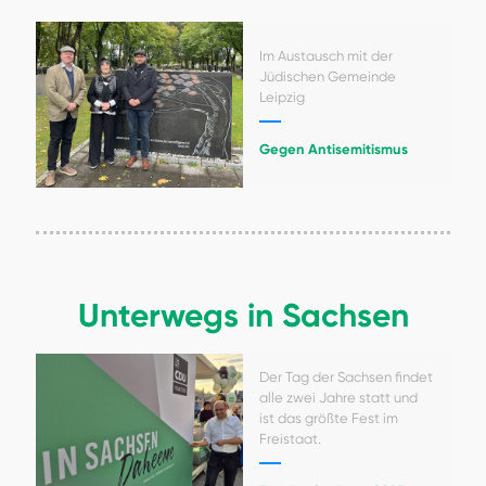
Im Austausch mit der
Jüdischen Gemeinde
Leipzig
Gegen Antisemitismus
Unterwegs in Sachsen
Der Tag der Sachsen findet
alle zwei Jahre statt und
ist das größte Fest im
Freistaat.