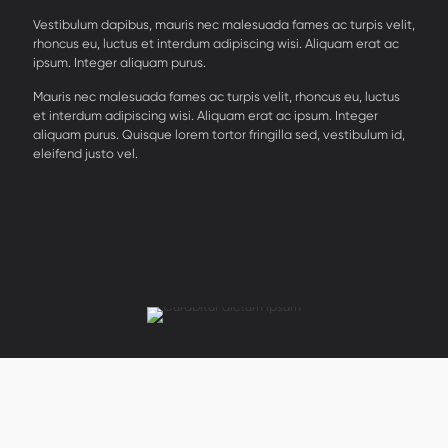
Vestibulum dapibus, mauris nec malesuada fames ac turpis velit,
rhoncus eu, luctus et interdum adipiscing wisi. Aliquam erat ac
ipsum. Integer aliquam purus.
Mauris nec malesuada fames ac turpis velit, rhoncus eu, luctus
et interdum adipiscing wisi. Aliquam erat ac ipsum. Integer
aliquam purus. Quisque lorem tortor fringilla sed, vestibulum id,
eleifend justo vel.